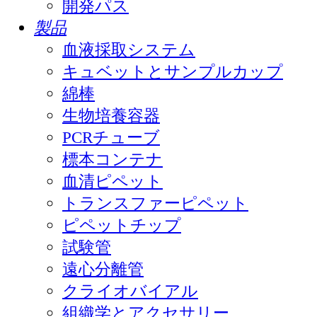
開発パス
製品
血液採取システム
キュベットとサンプルカップ
綿棒
生物培養容器
PCRチューブ
標本コンテナ
血清ピペット
トランスファーピペット
ピペットチップ
試験管
遠心分離管
クライオバイアル
組織学とアクセサリー