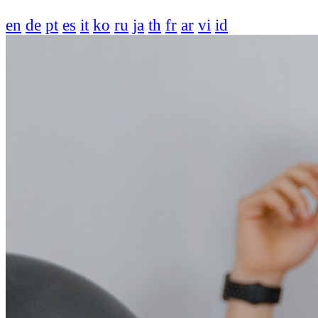
en
de
pt
es
it
ko
ru
ja
th
fr
ar
vi
id