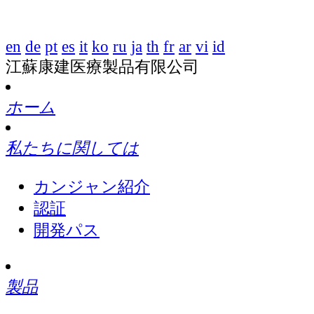
en
de
pt
es
it
ko
ru
ja
th
fr
ar
vi
id
江蘇康建医療製品有限公司
ホーム
私たちに関しては
カンジャン紹介
認証
開発パス
製品