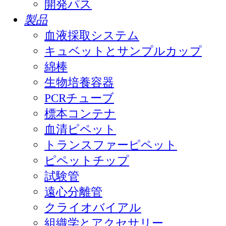
開発パス
製品
血液採取システム
キュベットとサンプルカップ
綿棒
生物培養容器
PCRチューブ
標本コンテナ
血清ピペット
トランスファーピペット
ピペットチップ
試験管
遠心分離管
クライオバイアル
組織学とアクセサリー