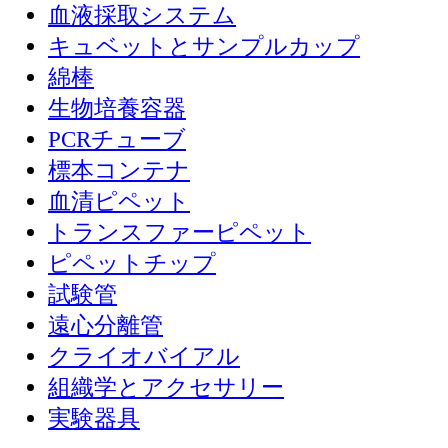
血液採取システム
キュベットとサンプルカップ
綿棒
生物培養容器
PCRチューブ
標本コンテナ
血清ピペット
トランスファーピペット
ピペットチップ
試験管
遠心分離管
クライオバイアル
組織学とアクセサリー
実験器具