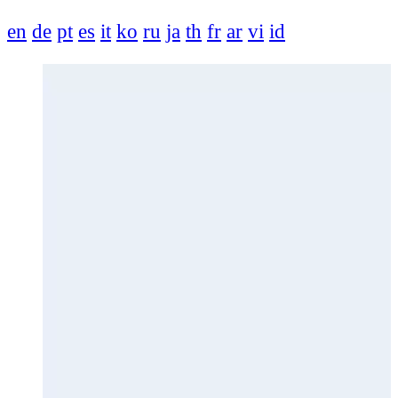
en
de
pt
es
it
ko
ru
ja
th
fr
ar
vi
id