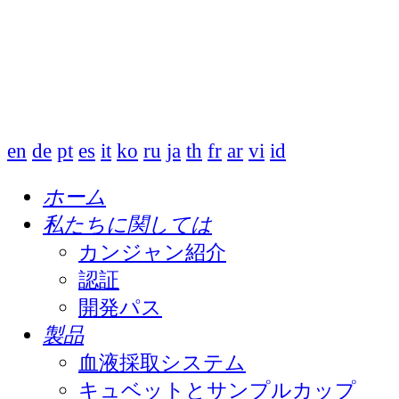
en
de
pt
es
it
ko
ru
ja
th
fr
ar
vi
id
ホーム
私たちに関しては
カンジャン紹介
認証
開発パス
製品
血液採取システム
キュベットとサンプルカップ