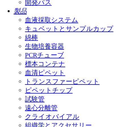
開発パス
製品
血液採取システム
キュベットとサンプルカップ
綿棒
生物培養容器
PCRチューブ
標本コンテナ
血清ピペット
トランスファーピペット
ピペットチップ
試験管
遠心分離管
クライオバイアル
組織学とアクセサリー