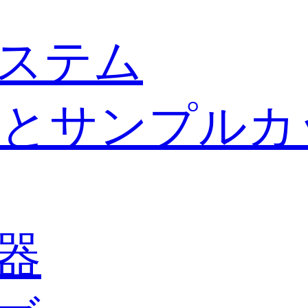
ステム
とサンプルカ
器