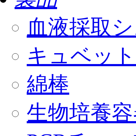
血液採取シ
キュベット
綿棒
生物培養容