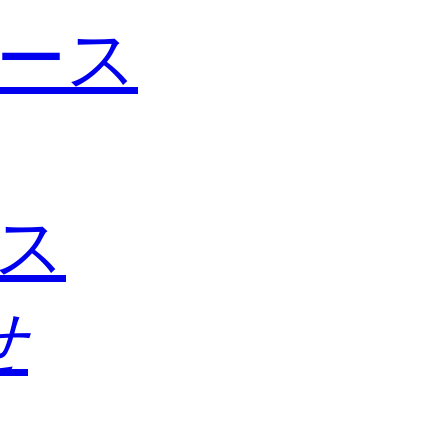
ース
ス
せ