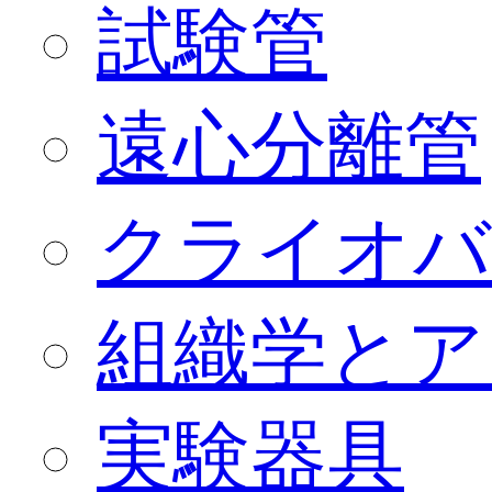
試験管
遠心分離管
クライオバ
組織学とア
実験器具