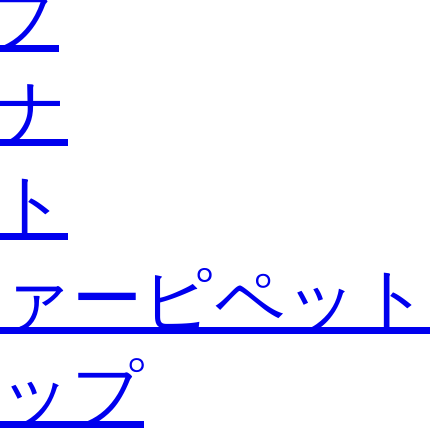
ブ
ナ
ト
ァーピペット
ップ