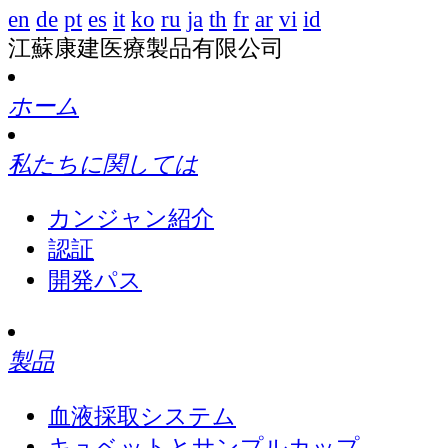
en
de
pt
es
it
ko
ru
ja
th
fr
ar
vi
id
江蘇康建医療製品有限公司
ホーム
私たちに関しては
カンジャン紹介
認証
開発パス
製品
血液採取システム
キュベットとサンプルカップ