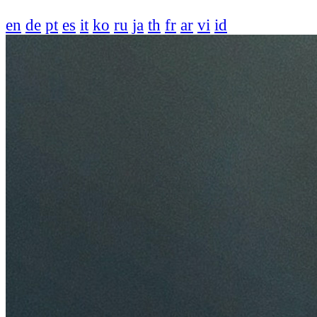
en
de
pt
es
it
ko
ru
ja
th
fr
ar
vi
id