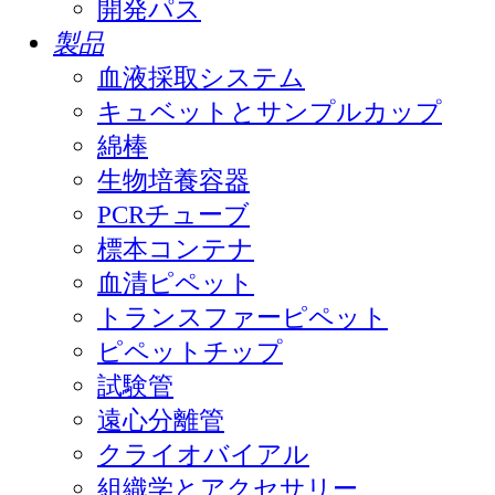
開発パス
製品
血液採取システム
キュベットとサンプルカップ
綿棒
生物培養容器
PCRチューブ
標本コンテナ
血清ピペット
トランスファーピペット
ピペットチップ
試験管
遠心分離管
クライオバイアル
組織学とアクセサリー