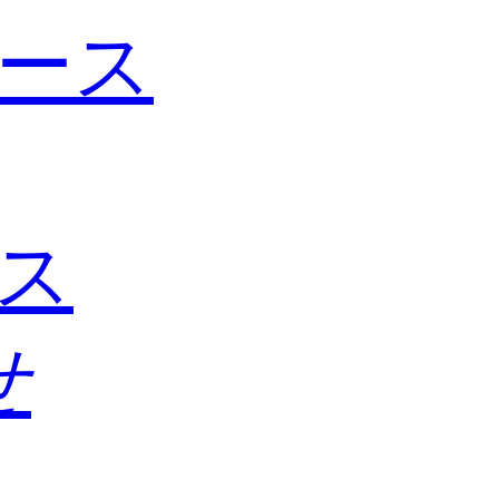
ース
ス
せ