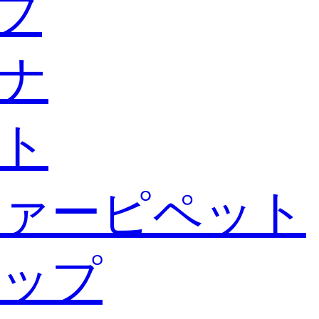
ブ
ナ
ト
ァーピペット
ップ