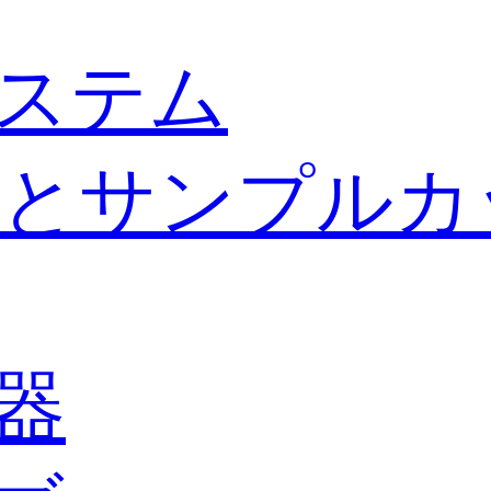
ステム
とサンプルカ
器