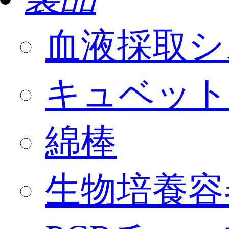
血液採取シ
キュベット
綿棒
生物培養容