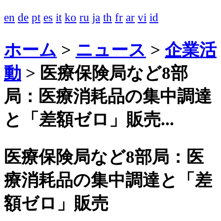
en
de
pt
es
it
ko
ru
ja
th
fr
ar
vi
id
ホーム
>
ニュース
>
企業活
動
>
医療保険局など8部
局：医療消耗品の集中調達
と「差額ゼロ」販売...
医療保険局など8部局：医
療消耗品の集中調達と「差
額ゼロ」販売