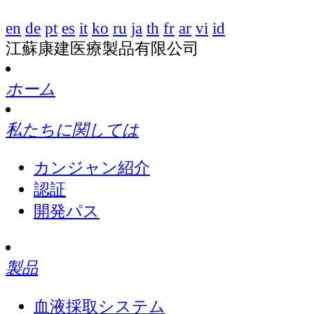
en
de
pt
es
it
ko
ru
ja
th
fr
ar
vi
id
江蘇康建医療製品有限公司
ホーム
私たちに関しては
カンジャン紹介
認証
開発パス
製品
血液採取システム