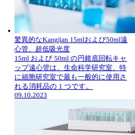
驚異的なKangjian 15mlおよび50ml遠
心管、超低吸光度
15ml および 50ml の円錐底回転キャ
ップ遠心管は、生命科学研究室、特
に細胞研究室で最も一般的に使用さ
れる消耗品の 1 つです。
09.10.2023