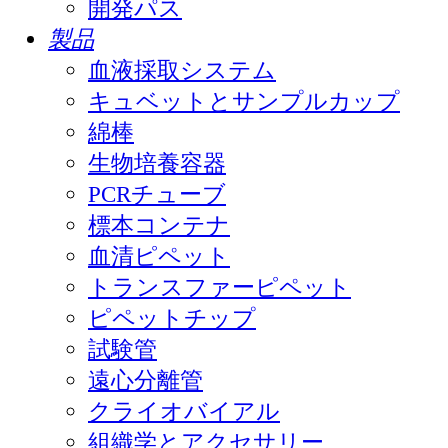
開発パス
製品
血液採取システム
キュベットとサンプルカップ
綿棒
生物培養容器
PCRチューブ
標本コンテナ
血清ピペット
トランスファーピペット
ピペットチップ
試験管
遠心分離管
クライオバイアル
組織学とアクセサリー