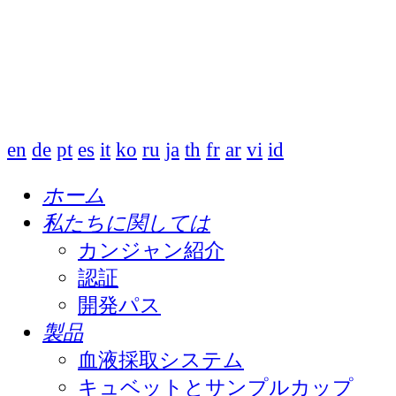
en
de
pt
es
it
ko
ru
ja
th
fr
ar
vi
id
ホーム
私たちに関しては
カンジャン紹介
認証
開発パス
製品
血液採取システム
キュベットとサンプルカップ