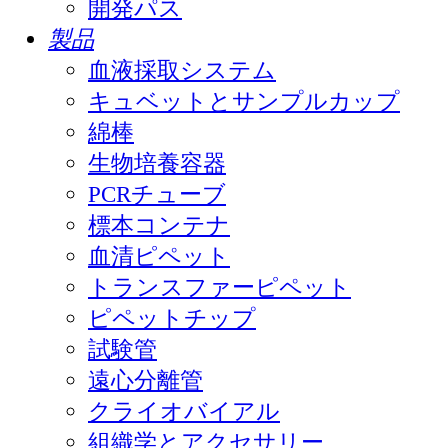
開発パス
製品
血液採取システム
キュベットとサンプルカップ
綿棒
生物培養容器
PCRチューブ
標本コンテナ
血清ピペット
トランスファーピペット
ピペットチップ
試験管
遠心分離管
クライオバイアル
組織学とアクセサリー