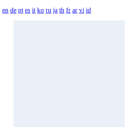
en
de
pt
es
it
ko
ru
ja
th
fr
ar
vi
id