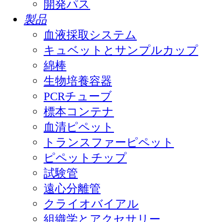
開発パス
製品
血液採取システム
キュベットとサンプルカップ
綿棒
生物培養容器
PCRチューブ
標本コンテナ
血清ピペット
トランスファーピペット
ピペットチップ
試験管
遠心分離管
クライオバイアル
組織学とアクセサリー