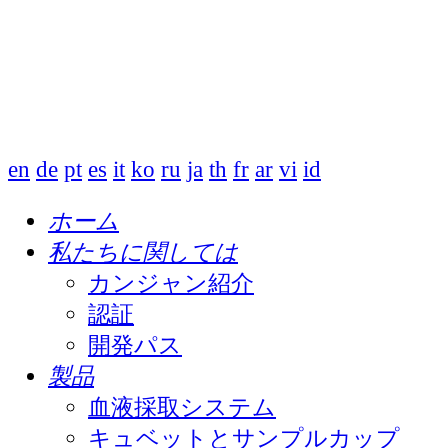
en
de
pt
es
it
ko
ru
ja
th
fr
ar
vi
id
ホーム
私たちに関しては
カンジャン紹介
認証
開発パス
製品
血液採取システム
キュベットとサンプルカップ