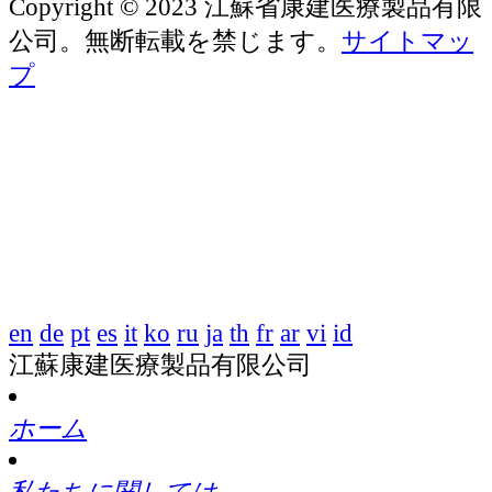
Copyright © 2023 江蘇省康建医療製品有限
公司。無断転載を禁じます。
サイトマッ
プ
en
de
pt
es
it
ko
ru
ja
th
fr
ar
vi
id
江蘇康建医療製品有限公司
ホーム
私たちに関しては