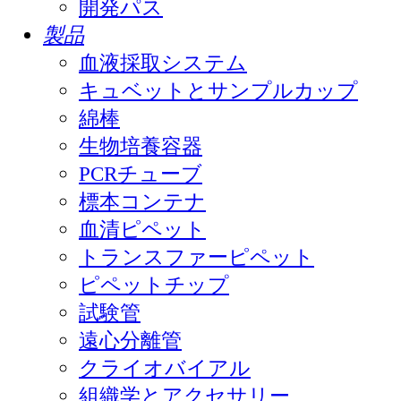
開発パス
製品
血液採取システム
キュベットとサンプルカップ
綿棒
生物培養容器
PCRチューブ
標本コンテナ
血清ピペット
トランスファーピペット
ピペットチップ
試験管
遠心分離管
クライオバイアル
組織学とアクセサリー