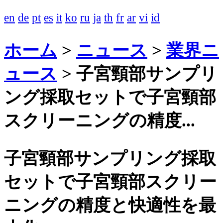
en
de
pt
es
it
ko
ru
ja
th
fr
ar
vi
id
ホーム
>
ニュース
>
業界ニ
ュース
>
子宮頸部サンプリ
ング採取セットで子宮頸部
スクリーニングの精度...
子宮頸部サンプリング採取
セットで子宮頸部スクリー
ニングの精度と快適性を最