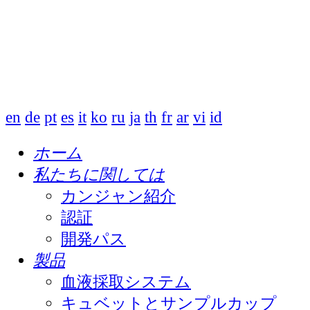
en
de
pt
es
it
ko
ru
ja
th
fr
ar
vi
id
ホーム
私たちに関しては
カンジャン紹介
認証
開発パス
製品
血液採取システム
キュベットとサンプルカップ