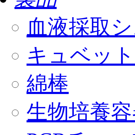
血液採取シ
キュベット
綿棒
生物培養容