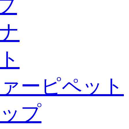
ブ
ナ
ト
ァーピペット
ップ