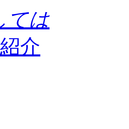
しては
紹介