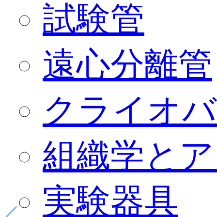
試験管
遠心分離管
クライオバ
組織学とア
実験器具