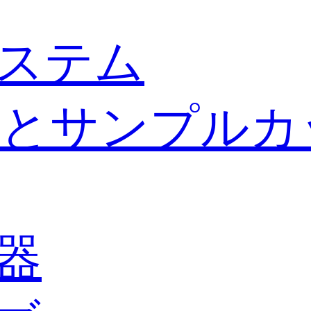
ステム
とサンプルカ
器