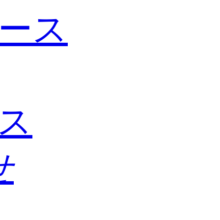
ース
ス
せ