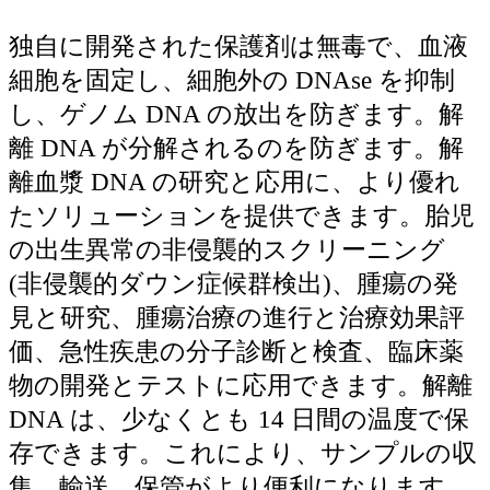
独自に開発された保護剤は無毒で、血液
細胞を固定し、細胞外の DNAse を抑制
し、ゲノム DNA の放出を防ぎます。解
離 DNA が分解されるのを防ぎます。解
離血漿 DNA の研究と応用に、より優れ
たソリューションを提供できます。胎児
の出生異常の非侵襲的スクリーニング
(非侵襲的ダウン症候群検出)、腫瘍の発
見と研究、腫瘍治療の進行と治療効果評
価、急性疾患の分子診断と検査、臨床薬
物の開発とテストに応用できます。解離
DNA は、少なくとも 14 日間の温度で保
存できます。これにより、サンプルの収
集、輸送、保管がより便利になります。