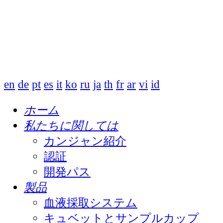
en
de
pt
es
it
ko
ru
ja
th
fr
ar
vi
id
ホーム
私たちに関しては
カンジャン紹介
認証
開発パス
製品
血液採取システム
キュベットとサンプルカップ