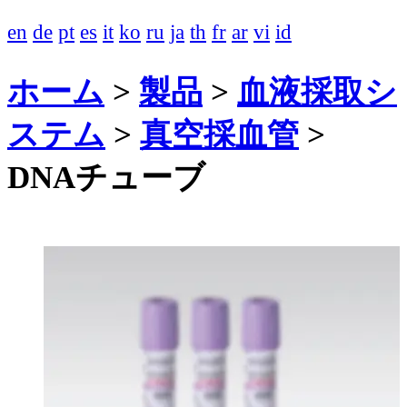
en
de
pt
es
it
ko
ru
ja
th
fr
ar
vi
id
ホーム
>
製品
>
血液採取シ
ステム
>
真空採血管
>
DNAチューブ