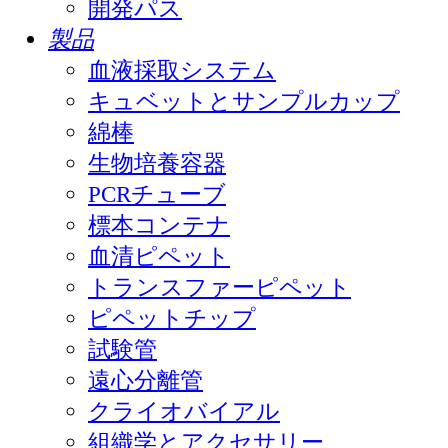
開発パス
製品
血液採取システム
キュベットとサンプルカップ
綿棒
生物培養容器
PCRチューブ
標本コンテナ
血清ピペット
トランスファーピペット
ピペットチップ
試験管
遠心分離管
クライオバイアル
組織学とアクセサリー