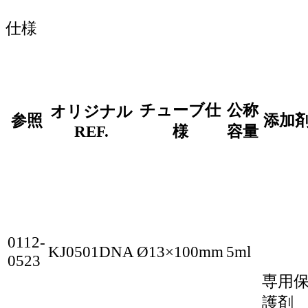
仕様
チューブ仕
公称
オリジナル
参照
添加
REF.
様
容量
0112-
KJ0501DNA
Ø13×100mm
5ml
0523
専用
護剤