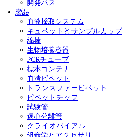
開発パス
製品
血液採取システム
キュベットとサンプルカップ
綿棒
生物培養容器
PCRチューブ
標本コンテナ
血清ピペット
トランスファーピペット
ピペットチップ
試験管
遠心分離管
クライオバイアル
組織学とアクセサリー