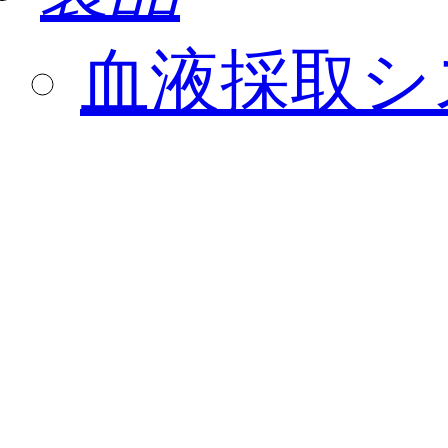
血液採取シ
キュベット
綿棒
生物培養容