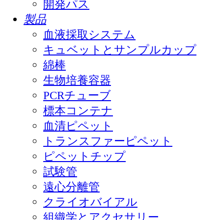
開発パス
製品
血液採取システム
キュベットとサンプルカップ
綿棒
生物培養容器
PCRチューブ
標本コンテナ
血清ピペット
トランスファーピペット
ピペットチップ
試験管
遠心分離管
クライオバイアル
組織学とアクセサリー