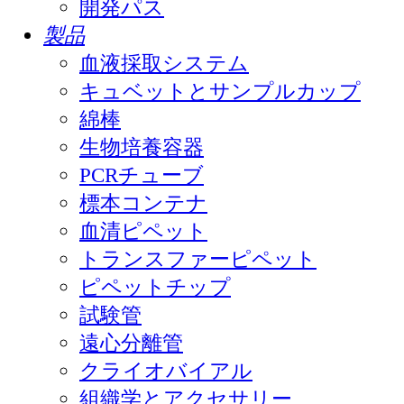
開発パス
製品
血液採取システム
キュベットとサンプルカップ
綿棒
生物培養容器
PCRチューブ
標本コンテナ
血清ピペット
トランスファーピペット
ピペットチップ
試験管
遠心分離管
クライオバイアル
組織学とアクセサリー