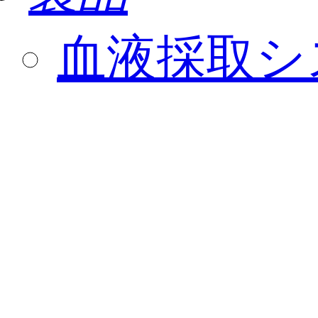
血液採取シ
キュベット
綿棒
生物培養容