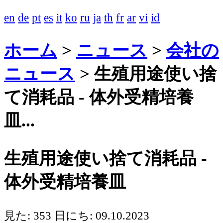
en
de
pt
es
it
ko
ru
ja
th
fr
ar
vi
id
ホーム
>
ニュース
>
会社の
ニュース
>
生殖用途使い捨
て消耗品 - 体外受精培養
皿...
生殖用途使い捨て消耗品 -
体外受精培養皿
見た: 353
日にち: 09.10.2023