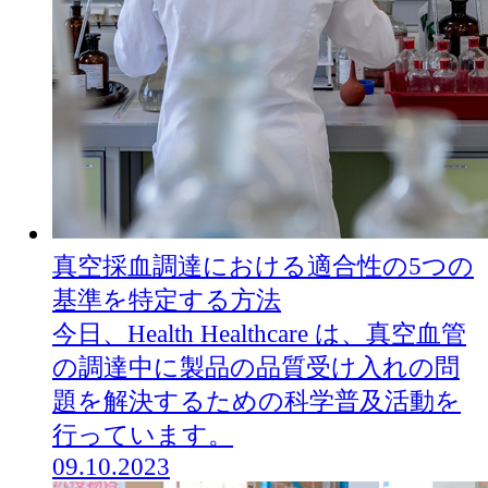
真空採血調達における適合性の5つの
基準を特定する方法
今日、Health Healthcare は、真空血管
の調達中に製品の品質受け入れの問
題を解決するための科学普及活動を
行っています。
09.10.2023