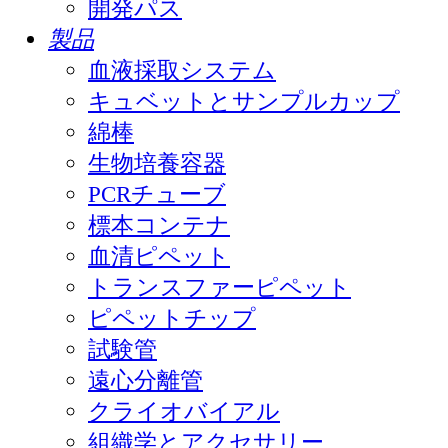
開発パス
製品
血液採取システム
キュベットとサンプルカップ
綿棒
生物培養容器
PCRチューブ
標本コンテナ
血清ピペット
トランスファーピペット
ピペットチップ
試験管
遠心分離管
クライオバイアル
組織学とアクセサリー