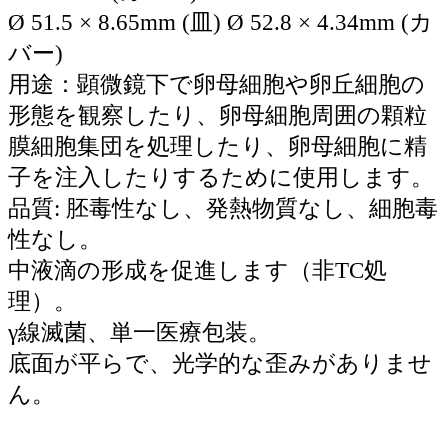
Ø 51.5 × 8.65mm (皿) Ø 52.8 × 4.34mm (カ
バー)
用途：顕微鏡下で卵母細胞や卵丘細胞の
形態を観察したり、卵母細胞周囲の顆粒
膜細胞集団を処理したり、卵母細胞に精
子を注入したりするために使用します。
品質: 胚毒性なし、発熱物質なし、細胞毒
性なし。
中液滴の形成を促進します（非TC処
理）。
γ線滅菌、単一医療包装。
底面が平らで、光学的な歪みがありませ
ん。