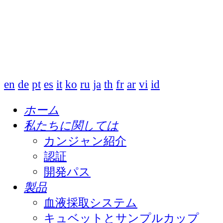
en
de
pt
es
it
ko
ru
ja
th
fr
ar
vi
id
ホーム
私たちに関しては
カンジャン紹介
認証
開発パス
製品
血液採取システム
キュベットとサンプルカップ