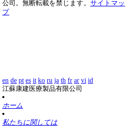
公司。無断転載を禁じます。
サイトマッ
プ
en
de
pt
es
it
ko
ru
ja
th
fr
ar
vi
id
江蘇康建医療製品有限公司
ホーム
私たちに関しては