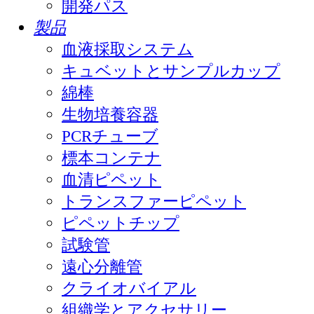
開発パス
製品
血液採取システム
キュベットとサンプルカップ
綿棒
生物培養容器
PCRチューブ
標本コンテナ
血清ピペット
トランスファーピペット
ピペットチップ
試験管
遠心分離管
クライオバイアル
組織学とアクセサリー