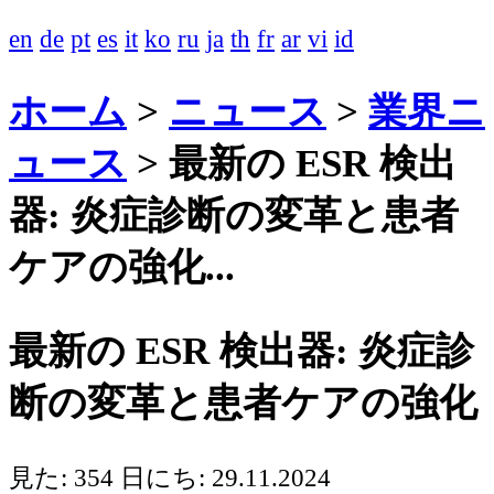
en
de
pt
es
it
ko
ru
ja
th
fr
ar
vi
id
ホーム
>
ニュース
>
業界ニ
ュース
>
最新の ESR 検出
器: 炎症診断の変革と患者
ケアの強化...
最新の ESR 検出器: 炎症診
断の変革と患者ケアの強化
見た: 354
日にち: 29.11.2024