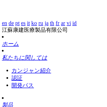
en
de
pt
es
it
ko
ru
ja
th
fr
ar
vi
id
江蘇康建医療製品有限公司
ホーム
私たちに関しては
カンジャン紹介
認証
開発パス
製品