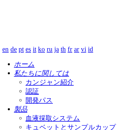
en
de
pt
es
it
ko
ru
ja
th
fr
ar
vi
id
ホーム
私たちに関しては
カンジャン紹介
認証
開発パス
製品
血液採取システム
キュベットとサンプルカップ