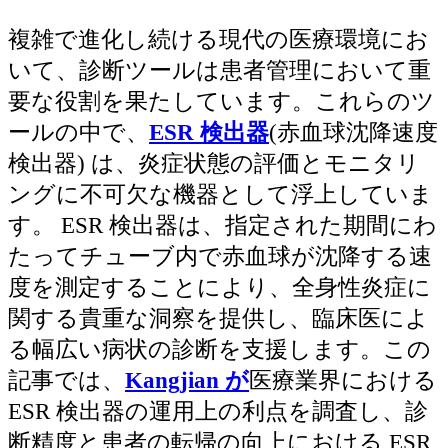
複雑で進化し続ける現代の医療環境にお
いて、診断ツールは患者管理において重
要な役割を果たしています。これらのツ
ールの中で、
ESR 検出器
(赤血球沈降速度
検出器) は、炎症状態の評価とモニタリ
ングに不可欠な機器として浮上していま
す。 ESR 検出器は、指定された期間にわ
たってチューブ内で赤血球が沈降する速
度を測定することにより、全身性炎症に
関する貴重な洞察を提供し、臨床医によ
る幅広い病状の診断を支援します。この
記事では、
Kangjian が
医療業界における
ESR 検出器の運用上の利点を調査し、診
断精度と患者の転帰の向上における ESR