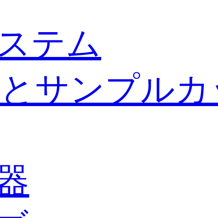
ステム
とサンプルカ
器