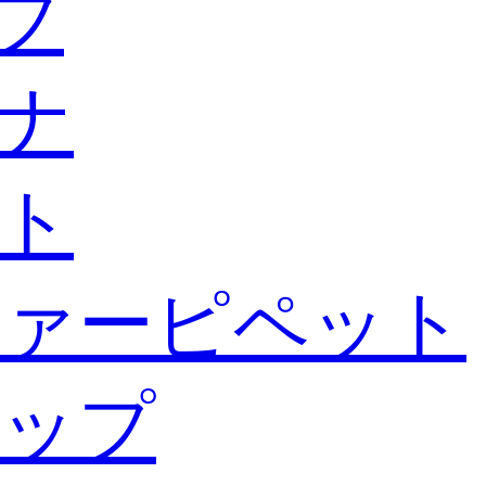
ブ
ナ
ト
ァーピペット
ップ