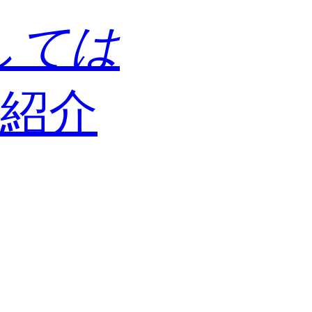
しては
紹介