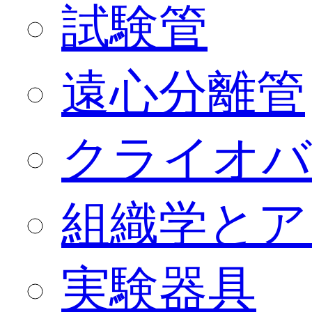
試験管
遠心分離管
クライオバ
組織学とア
実験器具