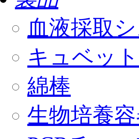
血液採取シ
キュベット
綿棒
生物培養容