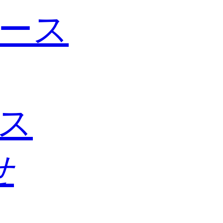
ース
ス
せ