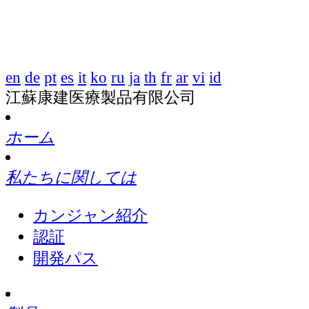
en
de
pt
es
it
ko
ru
ja
th
fr
ar
vi
id
江蘇康建医療製品有限公司
ホーム
私たちに関しては
カンジャン紹介
認証
開発パス