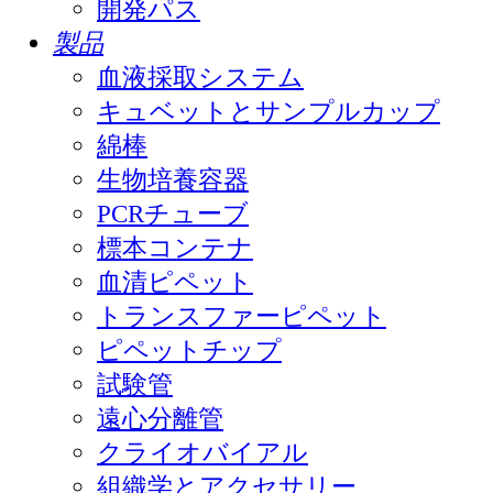
開発パス
製品
血液採取システム
キュベットとサンプルカップ
綿棒
生物培養容器
PCRチューブ
標本コンテナ
血清ピペット
トランスファーピペット
ピペットチップ
試験管
遠心分離管
クライオバイアル
組織学とアクセサリー