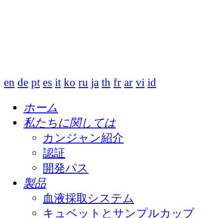
en
de
pt
es
it
ko
ru
ja
th
fr
ar
vi
id
ホーム
私たちに関しては
カンジャン紹介
認証
開発パス
製品
血液採取システム
キュベットとサンプルカップ