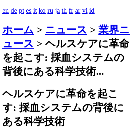
en
de
pt
es
it
ko
ru
ja
th
fr
ar
vi
id
ホーム
>
ニュース
>
業界ニ
ュース
>
ヘルスケアに革命
を起こす: 採血システムの
背後にある科学技術...
ヘルスケアに革命を起こ
す: 採血システムの背後に
ある科学技術