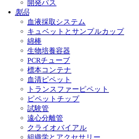
開発パス
製品
血液採取システム
キュベットとサンプルカップ
綿棒
生物培養容器
PCRチューブ
標本コンテナ
血清ピペット
トランスファーピペット
ピペットチップ
試験管
遠心分離管
クライオバイアル
組織学とアクセサリー