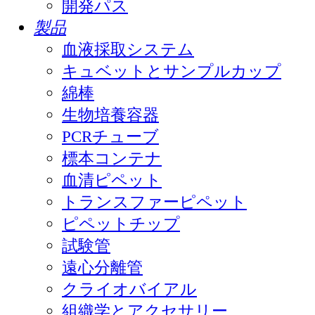
開発パス
製品
血液採取システム
キュベットとサンプルカップ
綿棒
生物培養容器
PCRチューブ
標本コンテナ
血清ピペット
トランスファーピペット
ピペットチップ
試験管
遠心分離管
クライオバイアル
組織学とアクセサリー